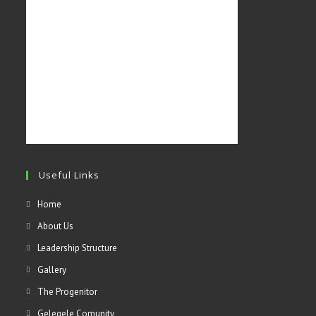
Useful Links
Home
About Us
Leadership Structure
Gallery
The Progenitor
Gelegele Comunity