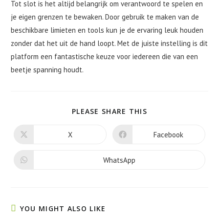
Tot slot is het altijd belangrijk om verantwoord te spelen en
je eigen grenzen te bewaken. Door gebruik te maken van de
beschikbare limieten en tools kun je de ervaring leuk houden
zonder dat het uit de hand loopt. Met de juiste instelling is dit
platform een fantastische keuze voor iedereen die van een
beetje spanning houdt.
PLEASE SHARE THIS
X
Facebook
WhatsApp
YOU MIGHT ALSO LIKE