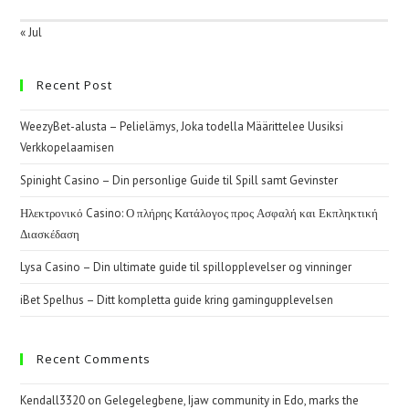
« Jul
Recent Post
WeezyBet-alusta – Pelielämys, Joka todella Määrittelee Uusiksi
Verkkopelaamisen
Spinight Casino – Din personlige Guide til Spill samt Gevinster
Ηλεκτρονικό Casino: Ο πλήρης Κατάλογος προς Ασφαλή και Εκπληκτική
Διασκέδαση
Lysa Casino – Din ultimate guide til spillopplevelser og vinninger
iBet Spelhus – Ditt kompletta guide kring gamingupplevelsen
Recent Comments
Kendall3320
on
Gelegelegbene, Ijaw community in Edo, marks the