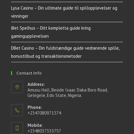
Lysa Casino – Din ultimate guide til spillopplevelser og
vinninger
iBet Spelhus – Ditt kompletta guide kring
gamingupplevelsen
DBet Casino – Din fuldstændige guide vedrørende spille,
bonustilbud og transaktionsmetoder
Contact Info
Address:
Amusu Hall, Beside Isaac Daka Boro Road,
Gelegele, Edo State, Nigeria.
Phone:
+2347080971374
Mobile:
+2348037333757