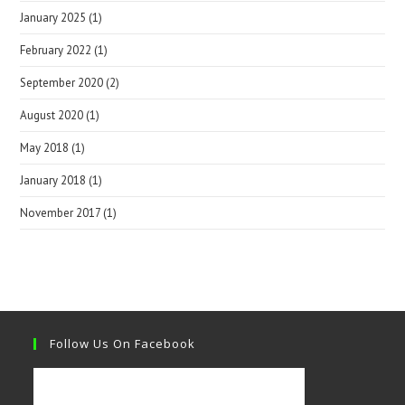
January 2025
(1)
February 2022
(1)
September 2020
(2)
August 2020
(1)
May 2018
(1)
January 2018
(1)
November 2017
(1)
Follow Us On Facebook