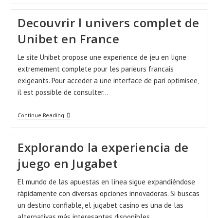
Decouvrir l univers complet de
Unibet en France
Le site Unibet propose une experience de jeu en ligne
extremement complete pour les parieurs francais
exigeants. Pour acceder a une interface de pari optimisee,
il est possible de consulter…
Continue Reading
Explorando la experiencia de
juego en Jugabet
El mundo de las apuestas en línea sigue expandiéndose
rápidamente con diversas opciones innovadoras. Si buscas
un destino confiable, el jugabet casino es una de las
alternativas más interesantes disponibles…