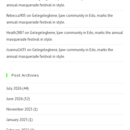
annual masquerade festival in style.
Rebecca905
on
Gelegelegbene, Ijaw community in Edo, marks the
annual masquerade festival in style.
Heath2887
on
Gelegelegbene, Ijaw community in Edo, marks the annual
masquerade festival in style.
Joanna1635
on
Gelegelegbene, Ijaw community in Edo, marks the
annual masquerade festival in style.
Post Archives
July 2026
(44)
June 2026
(52)
November 2025
(1)
January 2025
(1)