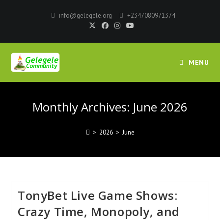
info@gelegele.org
+2347080971374
MENU
Monthly Archives: June 2026
>
2026
>
June
TonyBet Live Game Shows:
Crazy Time, Monopoly, and