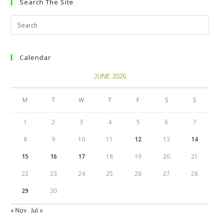
Search The Site
Calendar
JUNE 2026
M
T
W
T
F
S
S
1
2
3
4
5
6
7
8
9
10
11
12
13
14
15
16
17
18
19
20
21
22
23
24
25
26
27
28
29
30
« Nov
Jul »