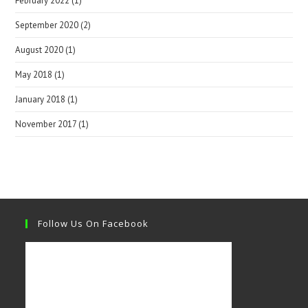
February 2022
(1)
September 2020
(2)
August 2020
(1)
May 2018
(1)
January 2018
(1)
November 2017
(1)
Follow Us On Facebook