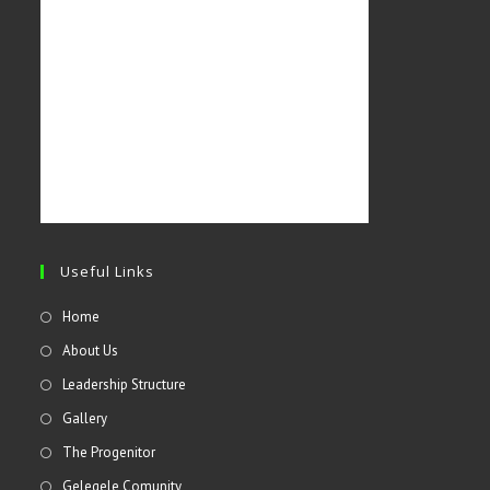
Useful Links
Home
About Us
Leadership Structure
Gallery
The Progenitor
Gelegele Comunity