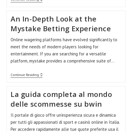
An In-Depth Look at the
Mystake Betting Experience
Online wagering platforms have evolved significantly to
meet the needs of modern players looking for
entertainment. If you are searching for a versatile
platform, mystake provides a comprehensive suite of…
Continue Reading
La guida completa al mondo
delle scommesse su bwin
Il portale di gioco offre un'esperienza sicura e dinamica
per tutti gli appassionati di sport e casinò online in Italia.
Per accedere rapidamente alle tue quote preferite usa il