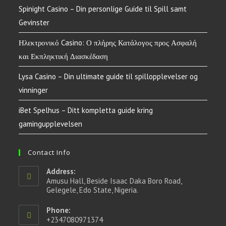
Spinight Casino – Din personlige Guide til Spill samt
Gevinster
Ηλεκτρονικό Casino: Ο πλήρης Κατάλογος προς Ασφαλή
και Εκπληκτική Διασκέδαση
Lysa Casino – Din ultimate guide til spillopplevelser og
vinninger
iBet Spelhus – Ditt kompletta guide kring
gamingupplevelsen
Contact Info
Address:
Amusu Hall, Beside Isaac Daka Boro Road,
Gelegele, Edo State, Nigeria.
Phone:
+2347080971374