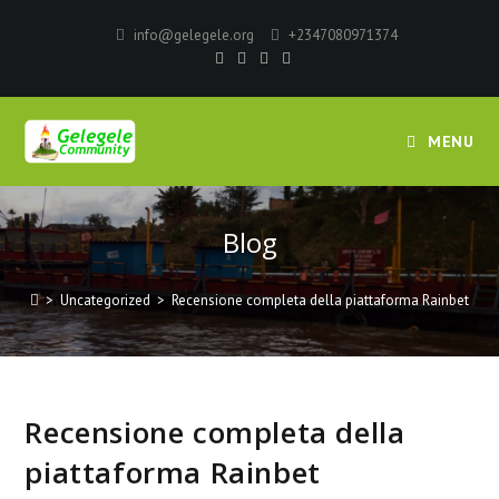
info@gelegele.org
+2347080971374
MENU
Blog
>
Uncategorized
>
Recensione completa della piattaforma Rainbet
Recensione completa della
piattaforma Rainbet