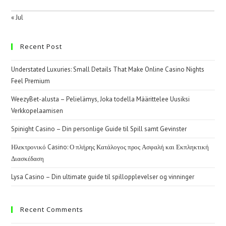
« Jul
Recent Post
Understated Luxuries: Small Details That Make Online Casino Nights
Feel Premium
WeezyBet-alusta – Pelielämys, Joka todella Määrittelee Uusiksi
Verkkopelaamisen
Spinight Casino – Din personlige Guide til Spill samt Gevinster
Ηλεκτρονικό Casino: Ο πλήρης Κατάλογος προς Ασφαλή και Εκπληκτική
Διασκέδαση
Lysa Casino – Din ultimate guide til spillopplevelser og vinninger
Recent Comments