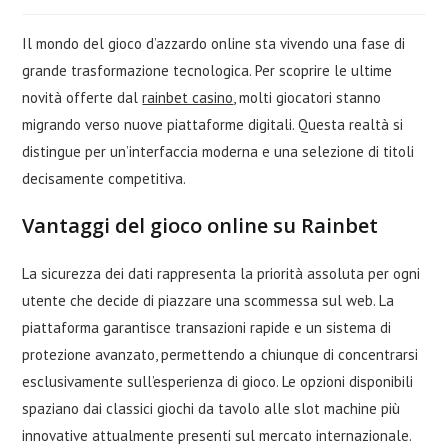
Il mondo del gioco d’azzardo online sta vivendo una fase di
grande trasformazione tecnologica. Per scoprire le ultime
novità offerte dal
rainbet casino
, molti giocatori stanno
migrando verso nuove piattaforme digitali. Questa realtà si
distingue per un’interfaccia moderna e una selezione di titoli
decisamente competitiva.
Vantaggi del gioco online su Rainbet
La sicurezza dei dati rappresenta la priorità assoluta per ogni
utente che decide di piazzare una scommessa sul web. La
piattaforma garantisce transazioni rapide e un sistema di
protezione avanzato, permettendo a chiunque di concentrarsi
esclusivamente sull’esperienza di gioco. Le opzioni disponibili
spaziano dai classici giochi da tavolo alle slot machine più
innovative attualmente presenti sul mercato internazionale.