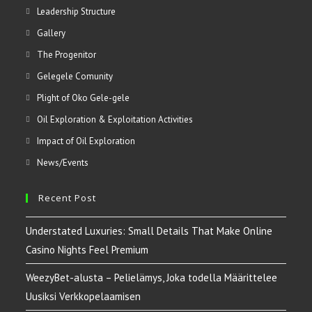
Leadership Structure
Gallery
The Progenitor
Gelegele Comunity
Plight of Oko Gele-gele
Oil Exploration & Exploitation Activities
Impact of Oil Exploration
News/Events
Recent Post
Understated Luxuries: Small Details That Make Online
Casino Nights Feel Premium
WeezyBet-alusta – Pelielämys, Joka todella Määrittelee
Uusiksi Verkkopelaamisen