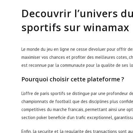
Decouvrir l’univers d
sportifs sur winamax
Le monde du jeu en ligne ne cesse d’evoluer pour offrir d
maximiser vos chances et profiter des meilleures cotes, c
est reconnue par la communaute pour la qualite de ses logi
Pourquoi choisir cette plateforme ?
L’offre de paris sportifs se distingue par une profondeur 
championnats de football que des disciplines plus confide
competitives du marche francais, permettant ainsi une opti
section poker beneficie d’un trafic exceptionnel, garantiss
Enfin, la securite et la regularite des transactions sont au