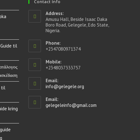
Contact Info
Address:
oka
Amusu Hall, Beside Isaac Daka
Boro Road, Gelegele, Edo State,
Nigeria.
Phone:
Guide til
+2347080971374
Mobile:
Κατάλογος
+2348037333757
ασκέδαση
Email:
info@gelegele.org
til
Email:
gelegeleinfo@gmail.com
ide kring
 guide
og