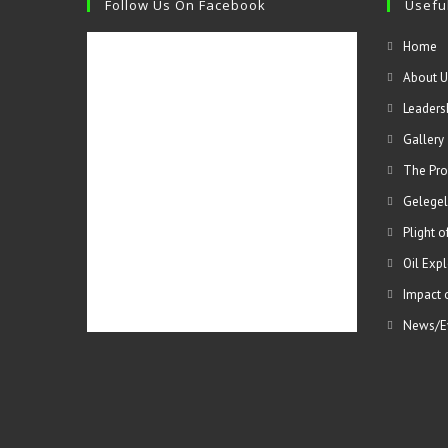
Follow Us On Facebook
Useful
Home
About U
Leaders
Gallery
The Pro
Gelegel
Plight 
Oil Expl
Impact 
News/E