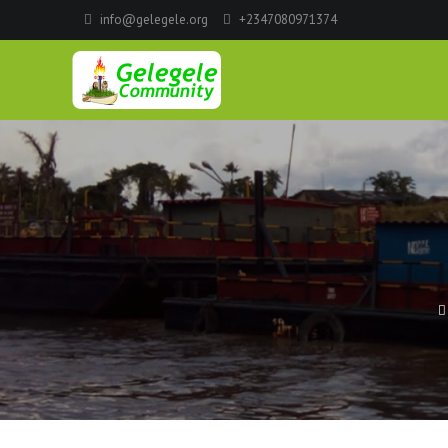
info@gelegele.org
+2347080971374