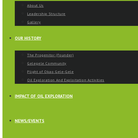
About Us
Leadership Structure
Gallery
OUR HISTORY
The Progenitor (Founder)
Gelegele Community
Plight of Okao Gele-Gele
Oil Exploration And Exploitation Activities
IMPACT OF OIL EXPLORATION
NEWS/EVENTS