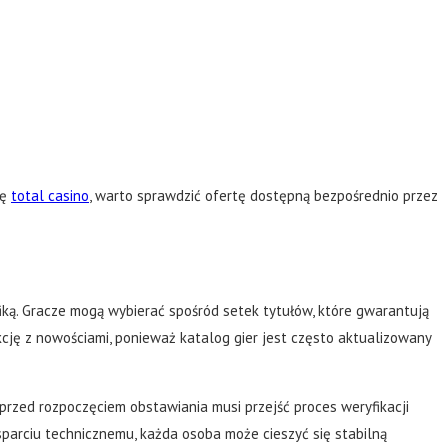
ię
total casino
, warto sprawdzić ofertę dostępną bezpośrednio przez
ką. Gracze mogą wybierać spośród setek tytułów, które gwarantują
ję z nowościami, ponieważ katalog gier jest często aktualizowany
zed rozpoczęciem obstawiania musi przejść proces weryfikacji
parciu technicznemu, każda osoba może cieszyć się stabilną