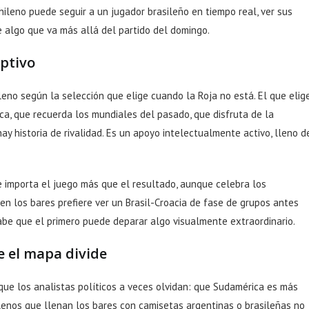
hileno puede seguir a un jugador brasileño en tiempo real, ver sus
e algo que va más allá del partido del domingo.
optivo
leno según la selección que elige cuando la Roja no está. El que elig
ca, que recuerda los mundiales del pasado, que disfruta de la
y historia de rivalidad. Es un apoyo intelectualmente activo, lleno d
. Le importa el juego más que el resultado, aunque celebra los
en los bares prefiere ver un Brasil-Croacia de fase de grupos antes
abe que el primero puede deparar algo visualmente extraordinario.
e el mapa divide
ue los analistas políticos a veces olvidan: que Sudamérica es más
ilenos que llenan los bares con camisetas argentinas o brasileñas no