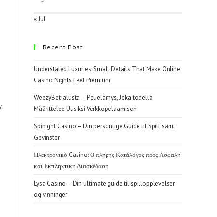
« Jul
Recent Post
Understated Luxuries: Small Details That Make Online
Casino Nights Feel Premium
WeezyBet-alusta – Pelielämys, Joka todella
y
Määrittelee Uusiksi Verkkopelaamisen
Spinight Casino – Din personlige Guide til Spill samt
Gevinster
Ηλεκτρονικό Casino: Ο πλήρης Κατάλογος προς Ασφαλή
και Εκπληκτική Διασκέδαση
Lysa Casino – Din ultimate guide til spillopplevelser
og vinninger