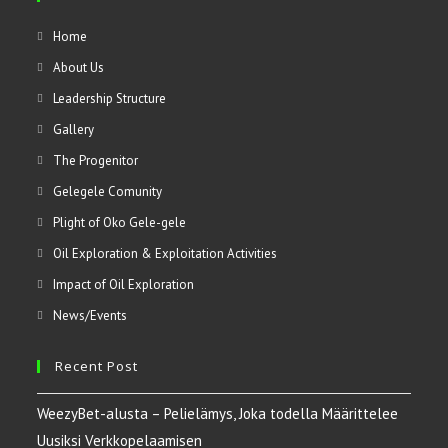
Home
About Us
Leadership Structure
Gallery
The Progenitor
Gelegele Comunity
Plight of Oko Gele-gele
Oil Exploration & Exploitation Activities
Impact of Oil Exploration
News/Events
Recent Post
WeezyBet-alusta – Pelielämys, Joka todella Määrittelee
Uusiksi Verkkopelaamisen