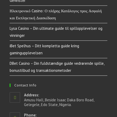
Gevinster
Ηλεκτρονικό Casino: Ο πλήρης Κατάλογος προς Ασφαλή
και Εκπληκτική Διασκέδαση
Lysa Casino – Din ultimate guide til spillopplevelser og
vinninger
iBet Spelhus – Ditt kompletta guide kring
gamingupplevelsen
DBet Casino – Din fuldstændige guide vedrørende spille,
bonustilbud og transaktionsmetoder
Contact Info
Address:
Amusu Hall, Beside Isaac Daka Boro Road,
Gelegele, Edo State, Nigeria.
Phone: