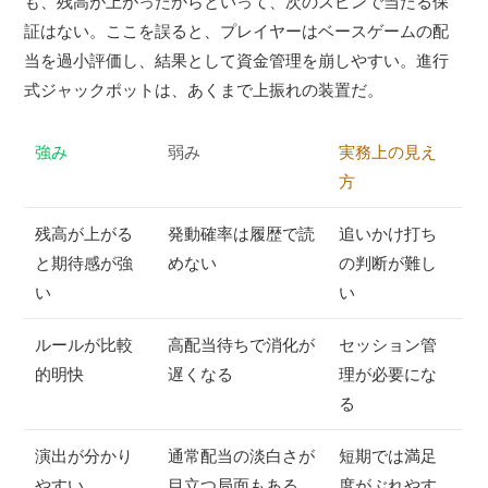
も、残高が上がったからといって、次のスピンで当たる保
証はない。ここを誤ると、プレイヤーはベースゲームの配
当を過小評価し、結果として資金管理を崩しやすい。進行
式ジャックポットは、あくまで上振れの装置だ。
強み
弱み
実務上の見え
方
残高が上がる
発動確率は履歴で読
追いかけ打ち
と期待感が強
めない
の判断が難し
い
い
ルールが比較
高配当待ちで消化が
セッション管
的明快
遅くなる
理が必要にな
る
演出が分かり
通常配当の淡白さが
短期では満足
やすい
目立つ局面もある
度がぶれやす