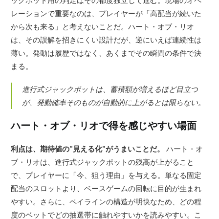
ックポット用の判定はその都度独立して進む。現場のオペ
レーションで重要なのは、プレイヤーが「高配当が続いた
から次も来る」と考えないことだ。ハート・オブ・リオ
は、その誤解を招きにくい設計だが、逆にいえば連続性は
薄い。発動は履歴ではなく、あくまでその瞬間の条件で決
まる。
進行式ジャックポットは、蓄積額が増えるほど目立つ
が、発動確率そのものが自動的に上がるとは限らない。
ハート・オブ・リオで得を感じやすい場面
利点は、期待値の”見える化”がうまいことだ。
ハート・オ
ブ・リオは、進行式ジャックポットの残高が上がること
で、プレイヤーに「今、狙う理由」を与える。単なる固定
配当のスロットより、ベースゲームの回転に目的が生まれ
やすい。さらに、ペイラインの構造が明快なため、どの程
度のベットでどの抽選帯に触れやすいかを読みやすい。こ