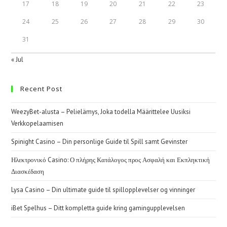
17
18
19
20
21
22
23
24
25
26
27
28
29
30
31
« Jul
Recent Post
WeezyBet-alusta – Pelielämys, Joka todella Määrittelee Uusiksi
Verkkopelaamisen
Spinight Casino – Din personlige Guide til Spill samt Gevinster
Ηλεκτρονικό Casino: Ο πλήρης Κατάλογος προς Ασφαλή και Εκπληκτική
Διασκέδαση
Lysa Casino – Din ultimate guide til spillopplevelser og vinninger
iBet Spelhus – Ditt kompletta guide kring gamingupplevelsen