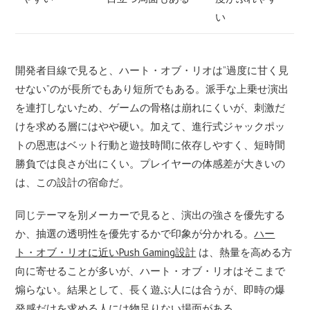
い
開発者目線で見ると、ハート・オブ・リオは”過度に甘く見
せない”のが長所でもあり短所でもある。派手な上乗せ演出
を連打しないため、ゲームの骨格は崩れにくいが、刺激だ
けを求める層にはやや硬い。加えて、進行式ジャックポッ
トの恩恵はベット行動と遊技時間に依存しやすく、短時間
勝負では良さが出にくい。プレイヤーの体感差が大きいの
は、この設計の宿命だ。
同じテーマを別メーカーで見ると、演出の強さを優先する
か、抽選の透明性を優先するかで印象が分かれる。
ハー
ト・オブ・リオに近いPush Gaming設計
は、熱量を高める方
向に寄せることが多いが、ハート・オブ・リオはそこまで
煽らない。結果として、長く遊ぶ人には合うが、即時の爆
発感だけを求める人には物足りない場面がある。