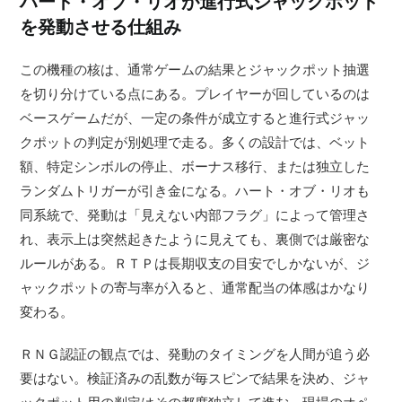
ハート・オブ・リオが進行式ジャックポット
を発動させる仕組み
この機種の核は、通常ゲームの結果とジャックポット抽選
を切り分けている点にある。プレイヤーが回しているのは
ベースゲームだが、一定の条件が成立すると進行式ジャッ
クポットの判定が別処理で走る。多くの設計では、ベット
額、特定シンボルの停止、ボーナス移行、または独立した
ランダムトリガーが引き金になる。ハート・オブ・リオも
同系統で、発動は「見えない内部フラグ」によって管理さ
れ、表示上は突然起きたように見えても、裏側では厳密な
ルールがある。ＲＴＰは長期収支の目安でしかないが、ジ
ャックポットの寄与率が入ると、通常配当の体感はかなり
変わる。
ＲＮＧ認証の観点では、発動のタイミングを人間が追う必
要はない。検証済みの乱数が毎スピンで結果を決め、ジャ