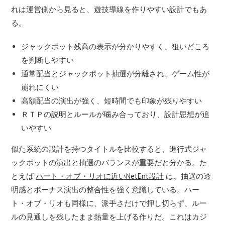
れは運営側から見ると、遊技導線を作りやすい設計でもあ
る。
ジャックポット残高の表示が分かりやすく、狙いどころ
を判断しやすい
通常配当とジャックポット抽選が分離され、ゲーム性が
崩れにくい
高額配当の演出が強く、短時間でも印象が残りやすい
ＲＴＰの説明とルールが噛み合っており、設計思想が追
いやすい
似た系統の設計を持つタイトルを比較すると、進行式ジャ
ックポットの演出と抽選のバランスが重要だと分かる。た
とえば
ハート・オブ・リオに近いNetEnt設計
は、抽選の透
明感とボーナス演出の整合性を強く意識している。ハー
ト・オブ・リオも同様に、派手さだけで押し切らず、ルー
ルの見通しを残したまま熱量を上げる作りだ。これはカジ