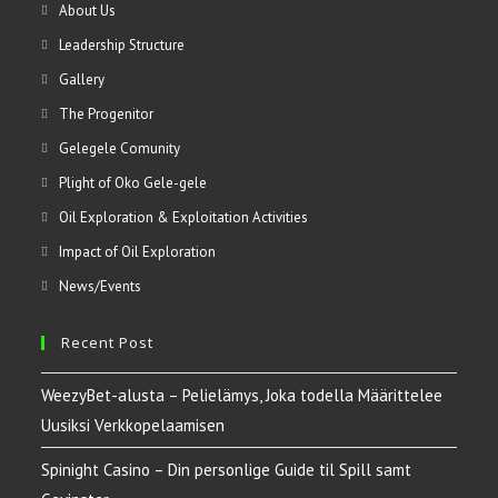
About Us
Leadership Structure
Gallery
The Progenitor
Gelegele Comunity
Plight of Oko Gele-gele
Oil Exploration & Exploitation Activities
Impact of Oil Exploration
News/Events
Recent Post
WeezyBet-alusta – Pelielämys, Joka todella Määrittelee
Uusiksi Verkkopelaamisen
Spinight Casino – Din personlige Guide til Spill samt