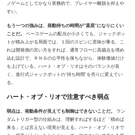
ノゲームとしてかなり実務的で、プレイヤー離脱を抑えや
すい。
もう一つの強みは、発動待ちの時間が”退屈”になりにくい
ことだ。
ベースゲームの配当が小さくても、ジャックポッ
トが積み上がる局面では、１回のスピンに意味が乗る。こ
れは開発側の言い方をすれば、通常フローに高揚点を埋め
込む設計で、ＲＮＧの公平性を保ちながら、体験価値だけ
を上げている。ハート・オブ・リオはそのバランスが良
く、進行式ジャックポットの”待ち時間”を売りに変えてい
る。
ハート・オブ・リオで注意すべき弱点
弱点は、発動条件が見えても制御はできないことだ。
ラン
ダムトリガー型の仕組みは、理解すればするほど「積めば
来る」とは言えない現実が見える。ハート・オブ・リオで